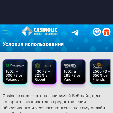
Условия использования
100% +
430 FS +
100% и
2500 FS +
600 FS от
325% в
285 FS от
650% от
Pokerdom
Riobet
Yard
Friends
Casinolic.com — это независимый Веб-сайт, цель
которого заключается в предоставлении
объективного и честного контента на тему онлайн-