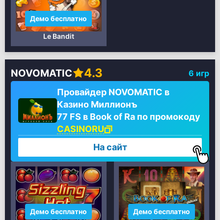
Демо бесплатно
Le Bandit
4.3
NOVOMATIC
6 игр
Провайдер NOVOMATIC в
Казино Миллионъ
77 FS в Book of Ra по промокоду
CASINORU
На сайт
Демо бесплатно
Демо бесплатно