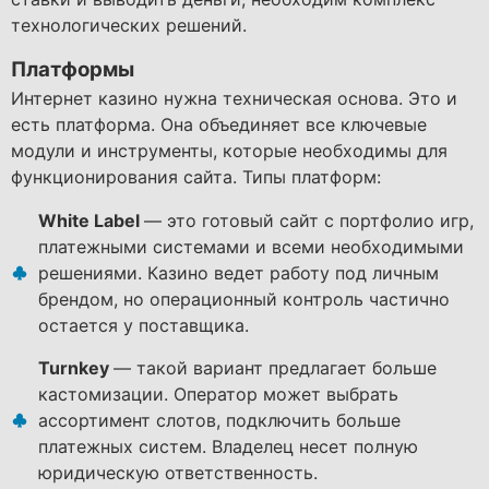
технологических решений.
Платформы
Интернет казино нужна техническая основа. Это и
есть платформа. Она объединяет все ключевые
модули и инструменты, которые необходимы для
функционирования сайта. Типы платформ:
White Label
— это готовый сайт с портфолио игр,
платежными системами и всеми необходимыми
решениями. Казино ведет работу под личным
брендом, но операционный контроль частично
остается у поставщика.
Turnkey
— такой вариант предлагает больше
кастомизации. Оператор может выбрать
ассортимент слотов, подключить больше
платежных систем. Владелец несет полную
юридическую ответственность.