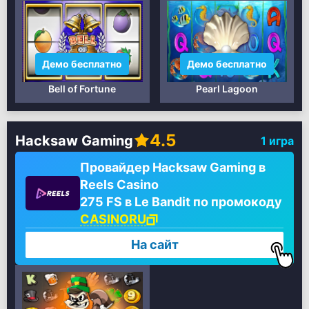
Демо бесплатно
Демо бесплатно
Bell of Fortune
Pearl Lagoon
4.5
Hacksaw Gaming
1 игра
Провайдер Hacksaw Gaming в
Reels Casino
275 FS в Le Bandit по промокоду
CASINORU
На сайт