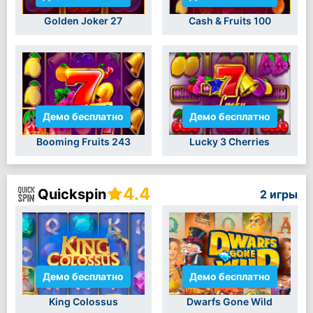
Golden Joker 27
Cash & Fruits 100
Демо бесплатно
Демо бесплатно
Booming Fruits 243
Lucky 3 Cherries
4.4
Quickspin
2 игры
Демо бесплатно
Демо бесплатно
King Colossus
Dwarfs Gone Wild