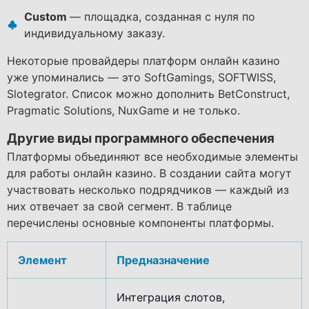
Custom
— площадка, созданная с нуля по
индивидуальному заказу.
Некоторые провайдеры платформ онлайн казино
уже упоминались — это SoftGamings, SOFTWISS,
Slotegrator. Список можно дополнить BetConstruct,
Pragmatic Solutions, NuxGame и не только.
Другие виды программного обеспечения
Платформы объединяют все необходимые элементы
для работы онлайн казино. В создании сайта могут
участвовать несколько подрядчиков — каждый из
них отвечает за свой сегмент. В таблице
перечислены основные компоненты платформы.
Элемент
Предназначение
Интеграция слотов,