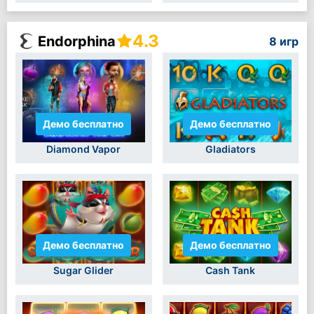
4.3
Endorphina
8 игр
Демо бесплатно
Демо бесплатно
Diamond Vapor
Gladiators
Демо бесплатно
Демо бесплатно
Sugar Glider
Cash Tank