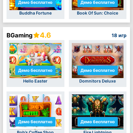
Демо бесплатно
Демо бесплатно
Buddha Fortune
Book Of Sun: Choice
4.6
BGaming
18 игр
Демо бесплатно
Демо бесплатно
Hello Easter
Domnitors Deluxe
Демо бесплатно
Демо бесплатно
Bob’s Coffee Shop
Fire Lightning