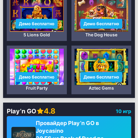
Демо бесплатно
Демо бесплатно
5 Lions Gold
The Dog House
Демо бесплатно
Демо бесплатно
Fruit Party
Aztec Gems
4.8
Play’n GO
10 игр
Провайдер Play’n GO в
Joycasino