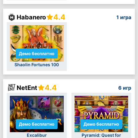
4.4
Habanero
1 игра
Демо бесплатно
Shaolin Fortunes 100
4.4
NetEnt
6 игр
Демо бесплатно
Демо бесплатно
Excalibur
Pyramid: Quest for