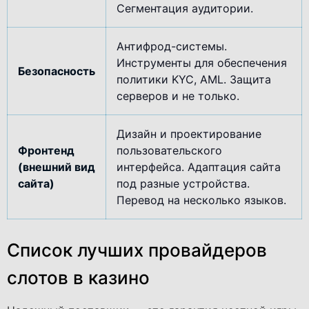
Сегментация аудитории.
Антифрод-системы.
Инструменты для обеспечения
Безопасность
политики KYC, AML. Защита
серверов и не только.
Дизайн и проектирование
Фронтенд
пользовательского
(внешний вид
интерфейса. Адаптация сайта
сайта)
под разные устройства.
Перевод на несколько языков.
Список лучших провайдеров
слотов в казино