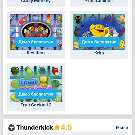
Crazy Monkey
Fruit Cocktail
Демо бесплатно
Демо бесплатно
Resident
Keks
Демо бесплатно
Fruit Cocktail 2
4.5
Thunderkick
9 игр