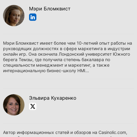
Мэри Бломквист
Мэри Бломквист имеет более чем 10-летний опыт работы на
руководящих должностях в сфере маркетинга в индустрии
онлайн игр. Она окончила Лондонский университет Южного
берега Темзы, где получила степень бакалавра по
специальности менеджмент и маркетинг, а также
интернациональную бизнес-школу HMI...
Эльвира Кухаренко
Автор информационных статей и обзоров на Casinolic.com,