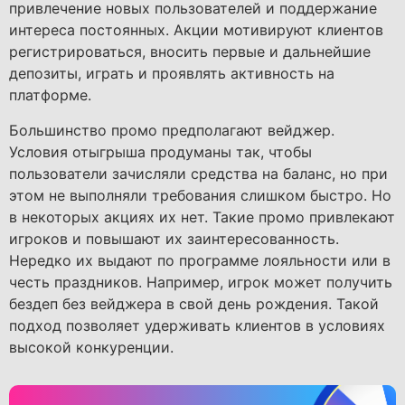
привлечение новых пользователей и поддержание
интереса постоянных. Акции мотивируют клиентов
регистрироваться, вносить первые и дальнейшие
депозиты, играть и проявлять активность на
платформе.
Большинство промо предполагают вейджер.
Условия отыгрыша продуманы так, чтобы
пользователи зачисляли средства на баланс, но при
этом не выполняли требования слишком быстро. Но
в некоторых акциях их нет. Такие промо привлекают
игроков и повышают их заинтересованность.
Нередко их выдают по программе лояльности или в
честь праздников. Например, игрок может получить
бездеп без вейджера в свой день рождения. Такой
подход позволяет удерживать клиентов в условиях
высокой конкуренции.