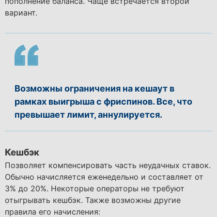
пополнение баланса. Чаще встречается второй
вариант.
Возможны ограничения на кешаут в
рамках выигрыша с фриспинов. Все, что
превышает лимит, аннулируется.
Кешбэк
Позволяет компенсировать часть неудачных ставок.
Обычно начисляется еженедельно и составляет от
3% до 20%. Некоторые операторы не требуют
отыгрывать кешбэк. Также возможны другие
правила его начисления: