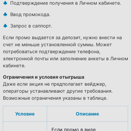
Подтверждение получения в Личном кабинете.
Ввод промокода.
Запрос в саппорт.
Если промо выдается за депозит, нужно внести на
счет не меньше установленной суммы. Может
потребоваться подтверждение телефона,
электронной почты или заполнение анкеты в Личном
кабинете.
Ограничения и условия отыгрыша
Даже если акция не предполагает вейджер,
операторы устанавливают другие требования.
Возможные ограничения указаны в таблице.
Условие
Описание
Если промо в виде