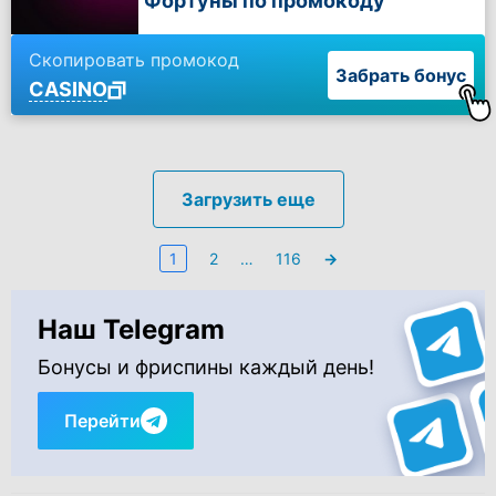
Фортуны
по промокоду
Скопировать промокод
Забрать бонус
CASINO
Загрузить еще
1
2
…
116
→
Наш Telegram
Бонусы и фриспины каждый день!
Перейти