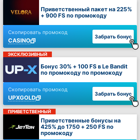
Приветственный пакет на 225%
+ 900 FS
по промокоду
Скопировать промокод
Забрать бонус
CASINO
ЭКСКЛЮЗИВНЫЙ
Бонус 30% + 100 FS в Le Bandit
по промокоду
по промокоду
Скопировать промокод
Забрать бонус
UPXGOLD
ПРИВЕТСТВЕННЫЙ
Приветственные бонусы на
425% до 1750 + 250 FS
по
промокоду