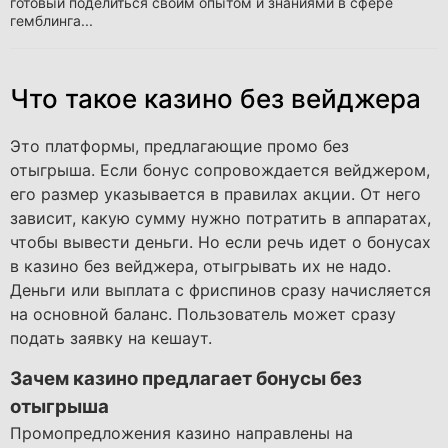
готовый поделиться своим опытом и знаниями в сфере
гемблинга...
Что такое казино без вейджера
Это платформы, предлагающие промо без
отыгрыша. Если бонус сопровождается вейджером,
его размер указывается в правилах акции. От него
зависит, какую сумму нужно потратить в аппаратах,
чтобы вывести деньги. Но если речь идет о бонусах
в казино без вейджера, отыгрывать их не надо.
Деньги или выплата с фриспинов сразу начисляется
на основной баланс. Пользователь может сразу
подать заявку на кешаут.
Зачем казино предлагает бонусы без
отыгрыша
Промопредложения казино направлены на