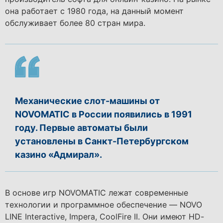
она работает с 1980 года, на данный момент
обслуживает более 80 стран мира.
Механические слот-машины от
NOVOMATIC в России появились в 1991
году. Первые автоматы были
установлены в Санкт-Петербургском
казино «Адмирал».
В основе игр NOVOMATIC лежат современные
технологии и программное обеспечение — NOVO
LINE Interactive, Impera, CoolFire ІІ. Они имеют HD-