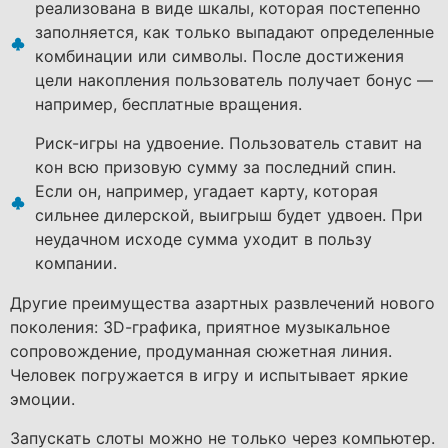
реализована в виде шкалы, которая постепенно
заполняется, как только выпадают определенные
комбинации или символы. После достижения
цели накопления пользователь получает бонус ―
например, бесплатные вращения.
Риск-игры на удвоение. Пользователь ставит на
кон всю призовую сумму за последний спин.
Если он, например, угадает карту, которая
сильнее дилерской, выигрыш будет удвоен. При
неудачном исходе сумма уходит в пользу
компании.
Другие преимущества азартных развлечений нового
поколения: 3D-графика, приятное музыкальное
сопровождение, продуманная сюжетная линия.
Человек погружается в игру и испытывает яркие
эмоции.
Запускать слоты можно не только через компьютер.