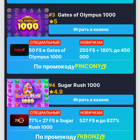
#3
Gates of Olympus 1000
5
Играть в казино
СПЕЦИАЛЬНЫЙ
НОВИЧКАМ
50 FS в Gates of
250 FS + 180% до 450
Olympus 1000
000
PINCONY
По промокоду
#4
Sugar Rush 1000
4.9
Играть в казино
СПЕЦИАЛЬНЫЙ
НОВИЧКАМ
77%+ 27 FS в Sugar
527 FS и до 827%
Rush 1000
7KBONZ
По промокоду