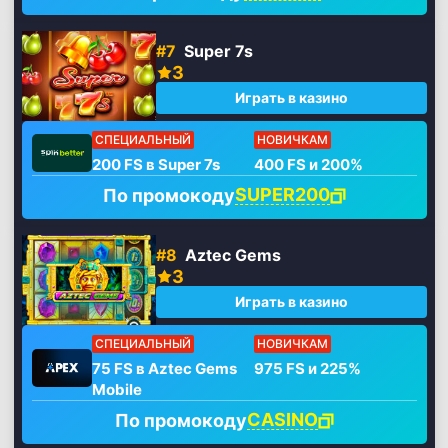
#7
Super 7s
3
Играть в казино
СПЕЦИАЛЬНЫЙ
НОВИЧКАМ
200 FS в Super 7s
400 FS и 200%
SUPER200
По промокоду
#8
Aztec Gems
3
Играть в казино
СПЕЦИАЛЬНЫЙ
НОВИЧКАМ
75 FS в Aztec Gems
975 FS и 225%
Mobile
CASINO
По промокоду