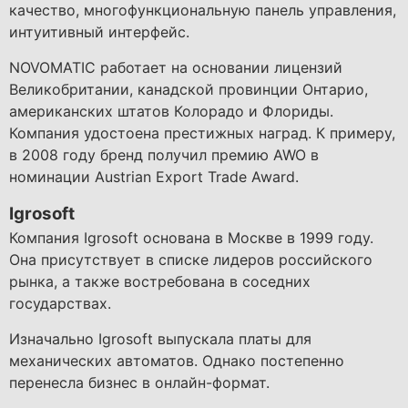
качество, многофункциональную панель управления,
интуитивный интерфейс.
NOVOMATIC работает на основании лицензий
Великобритании, канадской провинции Онтарио,
американских штатов Колорадо и Флориды.
Компания удостоена престижных наград. К примеру,
в 2008 году бренд получил премию AWO в
номинации Austrian Export Trade Award.
Igrosoft
Компания Igrosoft основана в Москве в 1999 году.
Она присутствует в списке лидеров российского
рынка, а также востребована в соседних
государствах.
Изначально Igrosoft выпускала платы для
механических автоматов. Однако постепенно
перенесла бизнес в онлайн-формат.