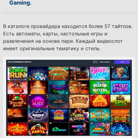
Gaming.
В каталоге провайдера находится более 57 тайтлов.
Есть автоматы, карты, настольные игры и
развлечения на основе пари. Каждый видеослот
имеет оригинальные тематику и стиль.