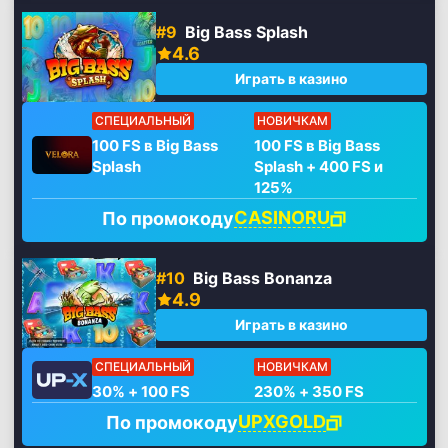
#9
Big Bass Splash
4.6
Играть в казино
СПЕЦИАЛЬНЫЙ
НОВИЧКАМ
100 FS в Big Bass
100 FS в Big Bass
Splash
Splash + 400 FS и
125%
CASINORU
По промокоду
#10
Big Bass Bonanza
4.9
Играть в казино
СПЕЦИАЛЬНЫЙ
НОВИЧКАМ
30% + 100 FS
230% + 350 FS
UPXGOLD
По промокоду