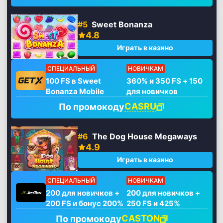
#5
Sweet Bonanza
4.8
Играть в казино
СПЕЦИАЛЬНЫЙ
НОВИЧКАМ
100 FS в Sweet
360% и 350 FS + 150
Bonanza Mobile
для новичков
CASRU
По промокоду
#6
The Dog House Megaways
4.9
Играть в казино
СПЕЦИАЛЬНЫЙ
НОВИЧКАМ
200 для новичков +
200 для новичков +
200 FS и бонус 200%
250 FS и 425%
CASTON
По промокоду