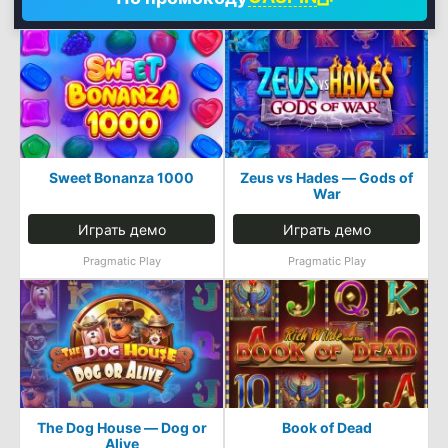
Sweet Bonanza 1000
Zeus vs Hades — Gods of
War
Играть демо
Играть демо
Pragmatic Play
Pragmatic Play
The Dog House — Dog or
Book of Dead
Alive