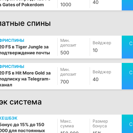
40
1000
в Gates of Pokerdom
латные спины
ФРИСПИНЫ
Мин.
Вейджер
С
депозит
20 FS в Tiger Jungle за
10
500
подтверждение почты
ФРИСПИНЫ
Мин.
Вейджер
С
20 FS в Hit More Gold за
депозит
подписку на Telegram-
40
700
канал
эк система
КЕШБЭК
Макc.
Размер
С
Бонус до 15% до 150
сумма
бонуса
000 для постоянных