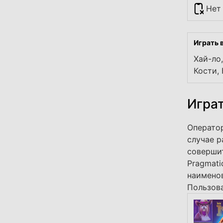
Нет
Играть 
Хай-ло
Кости,
Играт
Оператор
случае р
соверши
Pragmati
наимено
Пользова