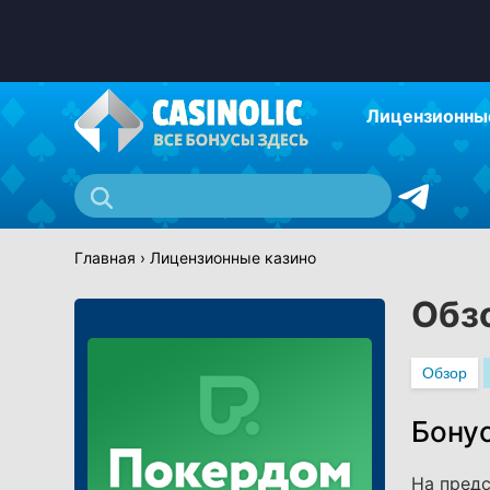
Лицензионны
Главная
›
Лицензионные казино
Обз
Обзор
Бону
На предс