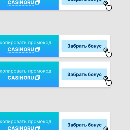
CASINORU
копировать промокод
Забрать бонус
CASINORU
копировать промокод
Забрать бонус
CASINORU
копировать промокод
Забрать бонус
CASINORU