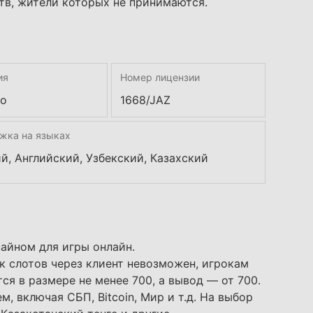
тв, жители которых не принимаются.
ия
Номер лицензии
ao
1668/JAZ
жка на языках
й, Английский, Узбекский, Казахский
айном для игры онлайн.
к слотов через клиент невозможен, игрокам
ся в размере не менее 700, а вывод — от 700.
 включая СБП, Bitcoin, Мир и т.д. На выбор