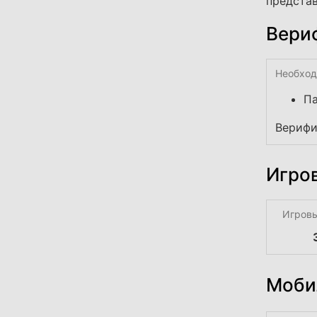
представ
Вери
Необход
П
Верифи
Игро
Игровы
Мобил