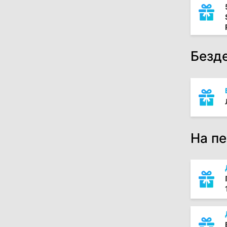
Безд
На п