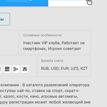
сы
Основные особенности
Участник VIP клуба, Работает на
смартфонах, Игроки советуют
Валюта счета
RUB, USD, EUR, UZS, KZT
компании . В каталоге развлечений оператора
ступны хай-ло, ставки на спорт, скретч-
г, крэпс, кости, кено, игровые автоматы,
оцедуру регистрации может любой желающий вне