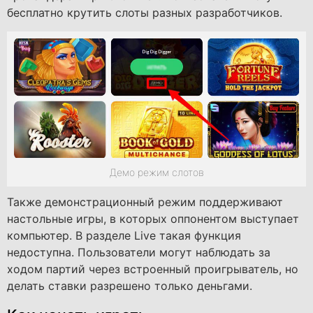
бесплатно крутить слоты разных разработчиков.
Демо режим слотов
Также демонстрационный режим поддерживают
настольные игры, в которых оппонентом выступает
компьютер. В разделе Live такая функция
недоступна. Пользователи могут наблюдать за
ходом партий через встроенный проигрыватель, но
делать ставки разрешено только деньгами.