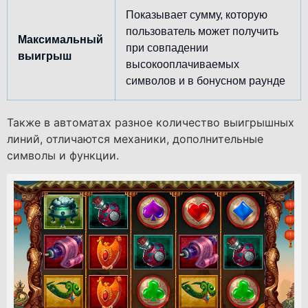
Показывает сумму, которую
пользователь может получить
Максимальный
при совпадении
выигрыш
высокооплачиваемых
символов и в бонусном раунде
Также в автоматах разное количество выигрышных
линий, отличаются механики, дополнительные
символы и функции.