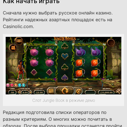
Как начать играть
Сначала нужно выбрать русское онлайн казино.
Рейтинги надежных азартных площадок есть на
Casinolic.com.
Слот Jungle Book в режиме демо
Редакция подготовила списки операторов по
разным критериям. О многих можно почитать в
обзорах. После выбора площадки останется пройти