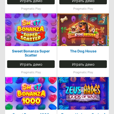
Играть демо
Играть демо
Pragmatic Play
Pragmatic Play
Sweet Bonanza Super
The Dog House
Scatter
Играть демо
Играть демо
Pragmatic Play
Pragmatic Play