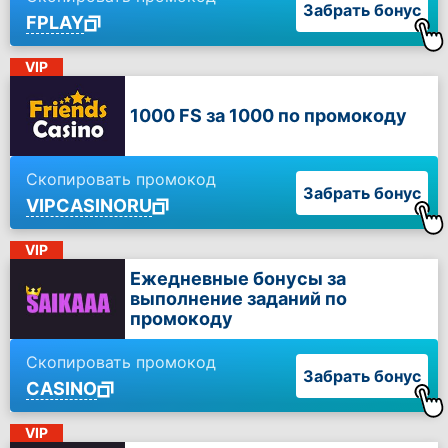
Забрать бонус
FPLAY
VIP
1000 FS за 1000
по промокоду
Скопировать промокод
Забрать бонус
VIPCASINORU
VIP
Ежедневные бонусы за
выполнение заданий
по
промокоду
Скопировать промокод
Забрать бонус
CASINO
VIP