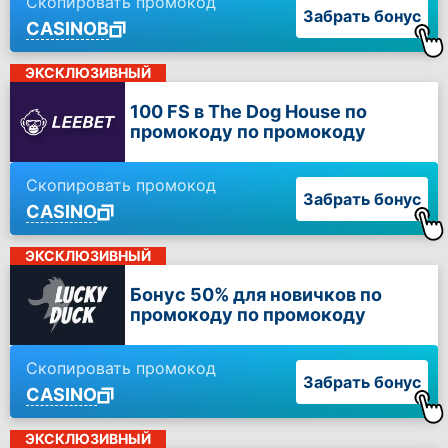
Скопировать промокод
Забрать бонус
CASINOB
ЭКСКЛЮЗИВНЫЙ
100 FS в The Dog House по
промокоду
по промокоду
Скопировать промокод
Забрать бонус
CASINO
ЭКСКЛЮЗИВНЫЙ
Бонус 50% для новичков по
промокоду
по промокоду
Скопировать промокод
Забрать бонус
CASINO
ЭКСКЛЮЗИВНЫЙ