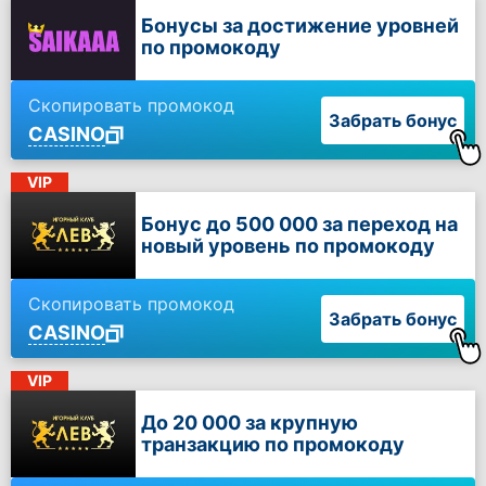
Бонусы за достижение уровней
по промокоду
Скопировать промокод
Забрать бонус
CASINO
VIP
Бонус до 500 000 за переход на
новый уровень
по промокоду
Скопировать промокод
Забрать бонус
CASINO
VIP
До 20 000 за крупную
транзакцию
по промокоду