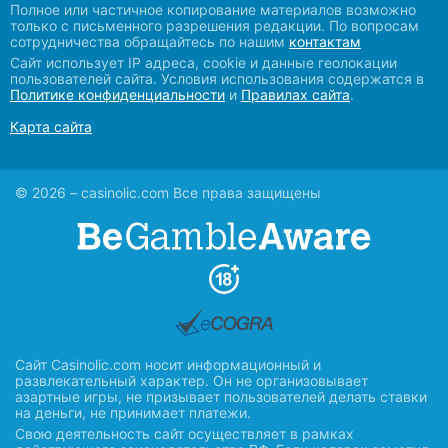
Полное или частичное копирование материалов возможно
только с письменного разрешения редакции. По вопросам
сотрудничества обращайтесь по нашим
контактам
Сайт использует IP адреса, сookie и данные геолокации
пользователей сайта. Условия использования содержатся в
Политике конфиденциальности
и
Правилах сайта
.
Карта сайта
© 2026 – casinolic.com Все права защищены
Сайт Casinolic.com носит информационный и
развлекательный характер. Он не организовывает
азартные игры, не призывает пользователей делать ставки
на деньги, не принимает платежи.
Свою деятельность сайт осуществляет в рамках