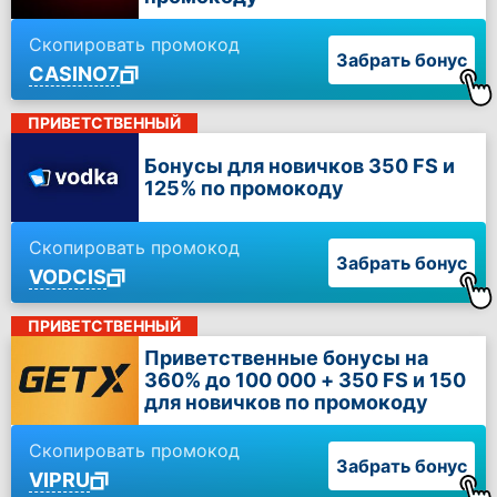
Скопировать промокод
Забрать бонус
CASINO7
ПРИВЕТСТВЕННЫЙ
Бонусы для новичков 350 FS и
125%
по промокоду
Скопировать промокод
Забрать бонус
VODCIS
ПРИВЕТСТВЕННЫЙ
Приветственные бонусы на
360% до 100 000 + 350 FS и 150
для новичков
по промокоду
Скопировать промокод
Забрать бонус
VIPRU