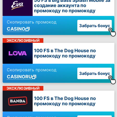
50 FS в Big Bass Splash Mobile за
создание аккаунта по
промокоду
по промокоду
Скопировать промокод
Забрать бонус
CASINO
ЭКСКЛЮЗИВНЫЙ
100 FS в The Dog House по
промокоду
по промокоду
Скопировать промокод
Забрать бонус
CASINORU
ЭКСКЛЮЗИВНЫЙ
100 FS в The Dog House по
промокоду
по промокоду