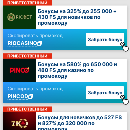
ПРИВЕТСТВЕННЫЙ
Бонусы на 325% до 255 000 +
430 FS для новичков
по
промокоду
Скопировать промокод
Забрать бонус
RIOCASINO
ПРИВЕТСТВЕННЫЙ
Бонусы на 580% до 650 000 и
480 FS для казино
по
промокоду
Скопировать промокод
Забрать бонус
PINCOD
ПРИВЕТСТВЕННЫЙ
Бонусы для новичков до 527 FS
и 827% до 320 000
по
промокоду