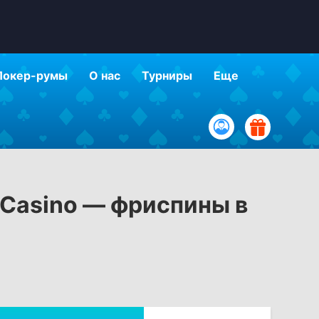
Покер-румы
О нас
Турниры
Еще
 Casino — фриспины в