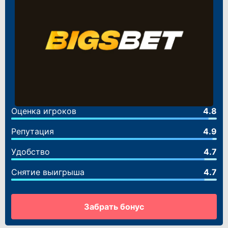
Оценка игроков
4.8
Репутация
4.9
Удобство
4.7
Снятие выигрыша
4.7
Забрать бонус