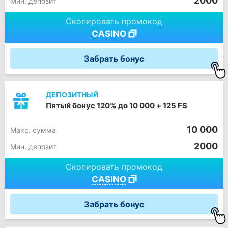
2000
Мин. депозит
Скопировать промокод
CASINO
Забрать бонус
ДЕПОЗИТНЫЙ
Пятый бонус 120% до 10 000 + 125 FS
10 000
Макc. сумма
2000
Мин. депозит
Скопировать промокод
CASINO
Забрать бонус