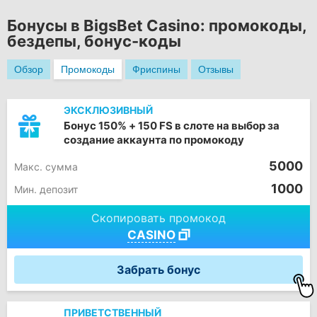
Бонусы в BigsBet Casino: промокоды,
бездепы, бонус-коды
Обзор
Промокоды
Фриспины
Отзывы
ЭКСКЛЮЗИВНЫЙ
Бонус 150% + 150 FS в слоте на выбор за
создание аккаунта по промокоду
5000
Макc. сумма
1000
Мин. депозит
Скопировать промокод
CASINO
Забрать бонус
ПРИВЕТСТВЕННЫЙ