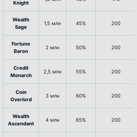
Knight
Wealth
1,5 млн
45%
200
Sage
Fortune
2 млн
50%
200
Baron
Credit
2,5 млн
55%
200
Monarch
Coin
3 млн
60%
200
Overlord
Wealth
4 млн
65%
200
Ascendant