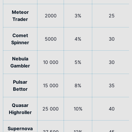
Meteor
2000
3%
25
Trader
Comet
5000
4%
30
Spinner
Nebula
10 000
5%
30
Gambler
Pulsar
15 000
8%
35
Bettor
Quasar
25 000
10%
40
Highroller
Supernova