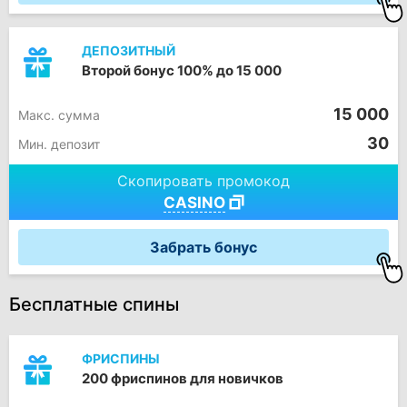
ДЕПОЗИТНЫЙ
Второй бонус 100% до 15 000
15 000
Макc. сумма
30
Мин. депозит
Скопировать промокод
CASINO
Забрать бонус
Бесплатные спины
ФРИСПИНЫ
200 фриспинов для новичков