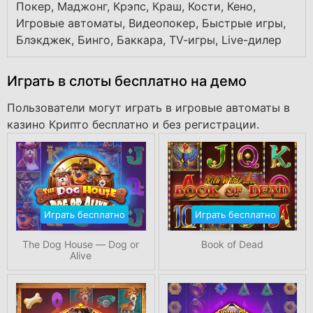
Покер, Маджонг, Крэпс, Краш, Кости, Кено,
Игровые автоматы, Видеопокер, Быстрые игры,
Блэкджек, Бинго, Баккара, TV-игры, Live-дилер
Играть в слоты бесплатно на демо
Пользователи могут играть в игровые автоматы в
казино Крипто бесплатно и без регистрации.
Играть бесплатно
Играть бесплатно
The Dog House — Dog or
Book of Dead
Alive