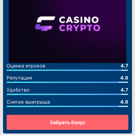
Оценка игроков
4.7
Репутация
4.6
Удобство
4.7
Снятие выигрыша
4.6
Забрать бонус