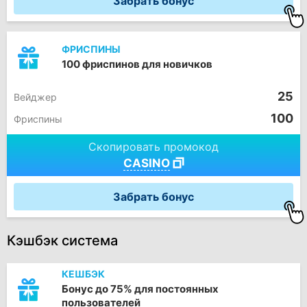
Забрать бонус
ФРИСПИНЫ
100 фриспинов для новичков
25
Вейджер
100
Фриспины
Скопировать промокод
CASINO
Забрать бонус
Кэшбэк система
КЕШБЭК
Бонус до 75% для постоянных
пользователей