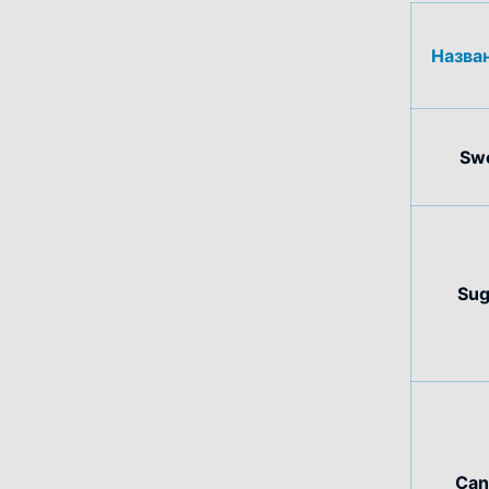
Назва
Swe
Sug
Can