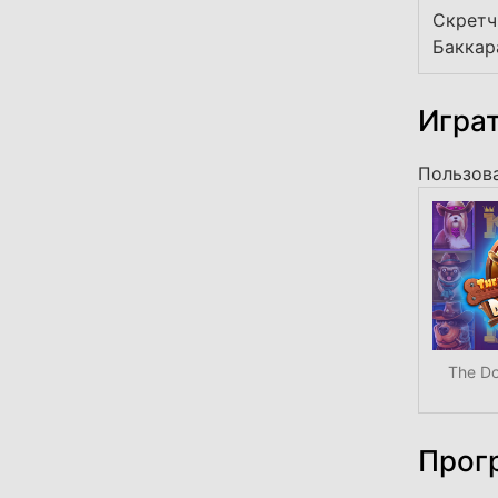
Скретч
Баккар
Играт
Пользова
The D
Прог