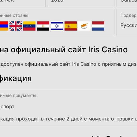
енные страны
Поддер
Русски
на официальный сайт Iris Casino
доступен официальный сайт Iris Casino с приятным диз
фикация
имые документы:
аспорт
кация проходит в течение 2 дней с момента отправки 