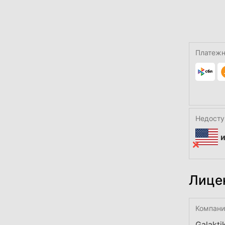
Платежн
Недосту
Лице
Компани
Galakti