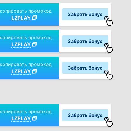
копировать промокод
Забрать бонус
LZPLAY
копировать промокод
Забрать бонус
LZPLAY
копировать промокод
Забрать бонус
LZPLAY
копировать промокод
Забрать бонус
LZPLAY