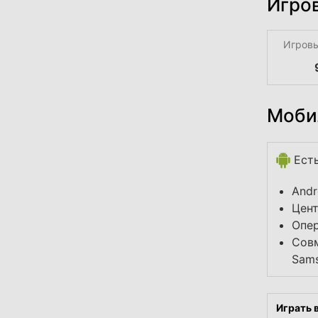
Игров
Игровы
Мобил
Ест
Andr
Цент
Опер
Сов
Sams
Играть в