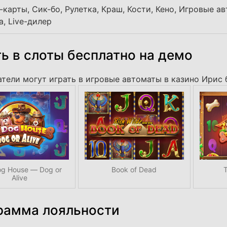
-карты, Сик-бо, Рулетка, Краш, Кости, Кено, Игровые а
а, Live-дилер
ь в слоты бесплатно на демо
тели могут играть в игровые автоматы в казино Ирис 
og House — Dog or
Book of Dead
Alive
рамма лояльности