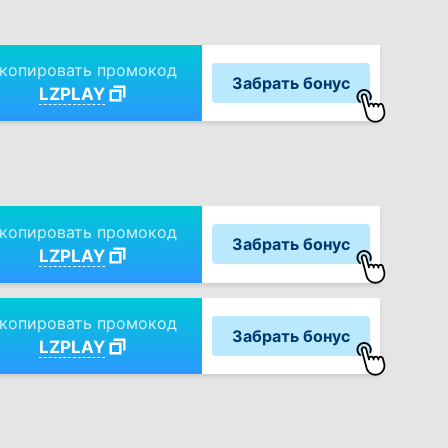
копировать промокод
Забрать бонус
LZPLAY
копировать промокод
Забрать бонус
LZPLAY
копировать промокод
Забрать бонус
LZPLAY