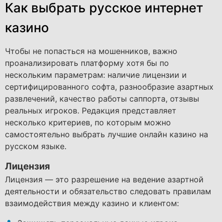
Как выбрать русское интернет
казино
Чтобы не попасться на мошенников, важно
проанализировать платформу хотя бы по
нескольким параметрам: наличие лицензии и
сертифицированного софта, разнообразие азартных
развлечений, качество работы саппорта, отзывы
реальных игроков. Редакция представляет
несколько критериев, по которым можно
самостоятельно выбрать лучшие онлайн казино на
русском языке.
Лицензия
Лицензия — это разрешение на ведение азартной
деятельности и обязательство следовать правилам
взаимодействия между казино и клиентом: