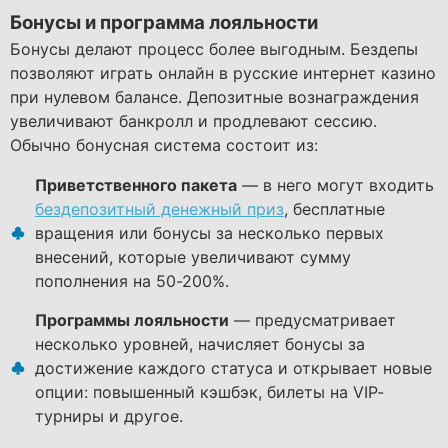
Бонусы и программа лояльности
Бонусы делают процесс более выгодным. Бездепы
позволяют играть онлайн в русские интернет казино
при нулевом балансе. Депозитные вознаграждения
увеличивают банкролл и продлевают сессию.
Обычно бонусная система состоит из:
Приветственного пакета
— в него могут входить
бездепозитный денежный приз
, бесплатные
вращения или бонусы за несколько первых
внесений, которые увеличивают сумму
пополнения на 50-200%.
Программы лояльности
— предусматривает
несколько уровней, начисляет бонусы за
достижение каждого статуса и открывает новые
опции: повышенный кэшбэк, билеты на VIP-
турниры и другое.