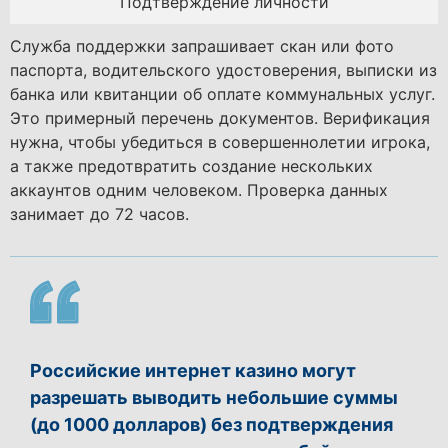
Подтверждение личности
Служба поддержки запрашивает скан или фото
паспорта, водительского удостоверения, выписки из
банка или квитанции об оплате коммунальных услуг.
Это примерный перечень документов. Верификация
нужна, чтобы убедиться в совершеннолетии игрока,
а также предотвратить создание нескольких
аккаунтов одним человеком. Проверка данных
занимает до 72 часов.
Российские интернет казино могут
разрешать выводить небольшие суммы
(до 1000 долларов) без подтверждения