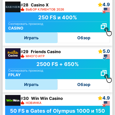
4.9
#
28
Casino X
ВЫБОР КЛИЕНТОВ 2026
250 FS и 400%
Скопировать промокод
CASINO
Играть
Обзор
5.0
#
29
Friends Casino
МНОГО ИГР
2500 FS + 650%
Скопировать промокод
FPLAY
Играть
Обзор
4.9
#
30
Win Win Casino
НОВИНКА
50 FS в Gates of Olympus 1000 и 150