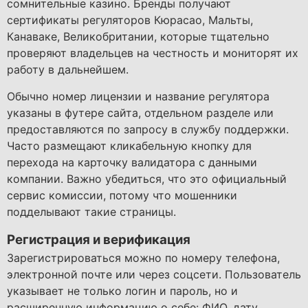
сомнительные казино. Бренды получают
сертификаты регуляторов Кюрасао, Мальты,
Канаваке, Великобритании, которые тщательно
проверяют владельцев на честность и мониторят их
работу в дальнейшем.
Обычно номер лицензии и название регулятора
указаны в футере сайта, отдельном разделе или
предоставляются по запросу в службу поддержки.
Часто размещают кликабельную кнопку для
перехода на карточку валидатора с данными
компании. Важно убедиться, что это официальный
сервис комиссии, потому что мошенники
подделывают такие страницы.
Регистрация и верификация
Зарегистрироваться можно по номеру телефона,
электронной почте или через соцсети. Пользователь
указывает не только логин и пароль, но и
расширенную информацию о себе: ФИО, дату