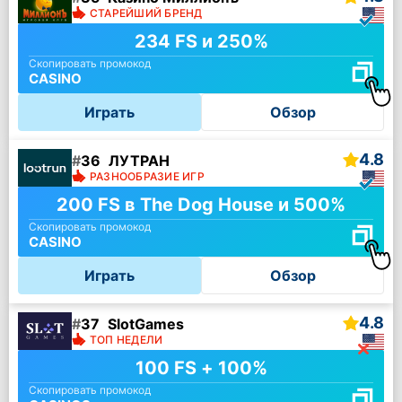
СТАРЕЙШИЙ БРЕНД
234 FS и 250%
Скопировать промокод
CASINO
Играть
Обзор
4.8
#
36
ЛУТРАН
РАЗНООБРАЗИЕ ИГР
200 FS в The Dog House и 500%
Скопировать промокод
CASINO
Играть
Обзор
4.8
#
37
SlotGames
ТОП НЕДЕЛИ
100 FS + 100%
Скопировать промокод