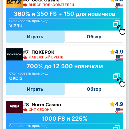
ВЫБОР ПОЛЬЗОВАТЕЛЕЙ
360% и 350 FS + 150 для новичков
Скопировать промокод
VIPRU
Играть
Обзор
4.9
#
7
ПОКЕРОК
НАДЕЖНЫЙ БРЕНД
700% до 12 500 новичкам
Скопировать промокод
OKCIS
Играть
Обзор
4.9
#
8
Norm Casino
ХИТ СЕЗОНА
1000 FS и 225%
Скопировать промокод