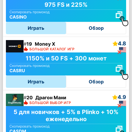
975 FS и 225%
Скопировать промокод
CASINO
Играть
Обзор
4.8
#
19
Money X
БОЛЬШОЙ КАТАЛОГ ИГР
1150% и 50 FS + 300 монет
Скопировать промокод
CASRU
Играть
Обзор
4.9
#
20
Драгон Мани
БОЛЬШОЙ ВЫБОР ИГР
5 для новичков + 5% в Plinko + 10%
еженедельно
Скопировать промокод
CASDM