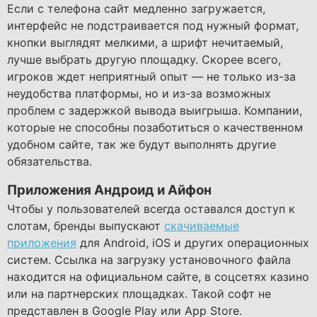
Если с телефона сайт медленно загружается,
интерфейс не подстраивается под нужный формат,
кнопки выглядят мелкими, а шрифт нечитаемый,
лучше выбрать другую площадку. Скорее всего,
игроков ждет неприятный опыт — не только из-за
неудобства платформы, но и из-за возможных
проблем с задержкой вывода выигрыша. Компании,
которые не способны позаботиться о качественном
удобном сайте, так же будут выполнять другие
обязательства.
Приложения Андроид и Айфон
Чтобы у пользователей всегда оставался доступ к
слотам, бренды выпускают
скачиваемые
приложения
для Android, iOS и других операционных
систем. Ссылка на загрузку установочного файла
находится на официальном сайте, в соцсетях казино
или на партнерских площадках. Такой софт не
представлен в Google Play или App Store.