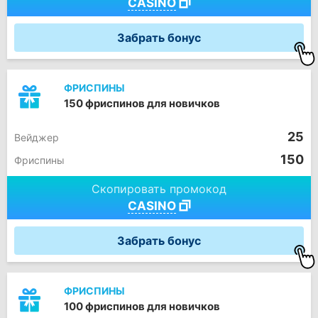
CASINO
Забрать бонус
ФРИСПИНЫ
150 фриспинов для новичков
25
Вейджер
150
Фриспины
Скопировать промокод
CASINO
Забрать бонус
ФРИСПИНЫ
100 фриспинов для новичков