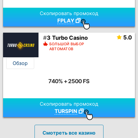
Скопировать промокод
FPLAY
5.0
Turbo Casino
БОЛЬШОЙ ВЫБОР
АВТОМАТОВ
Обзор
740% + 2500 FS
Скопировать промокод
TURSPIN
Смотреть все казино