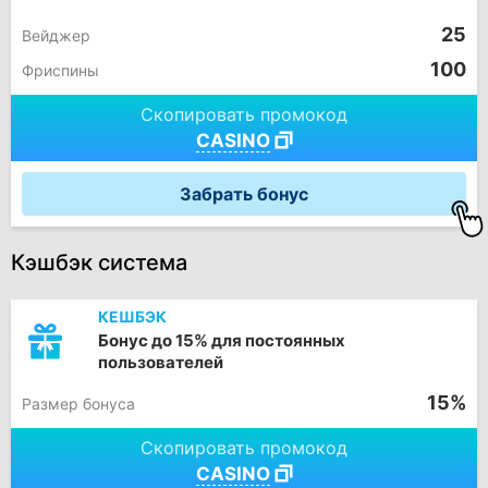
25
Вейджер
100
Фриспины
Скопировать промокод
CASINO
Забрать бонус
Кэшбэк система
КЕШБЭК
Бонус до 15% для постоянных
пользователей
15%
Размер бонуса
Скопировать промокод
CASINO