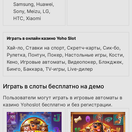
Samsung, Huawei,
Sony, Meizu, LG,
HTC, Xiaomi
Играть в онлайн казино Yoho Slot
Хай-ло, Ставки на спорт, Скретч-карты, Сик-бо,
Рулетка, Понтун, Покер, Настольные игры, Кости,
Кено, Игровые автоматы, Видеопокер, Блэкджек,
Бинго, Баккара, TV-игры, Live-дилер
Играть в слоты бесплатно на демо
Пользователи могут играть в игровые автоматы в
казино Yohoslot бесплатно и без регистрации.