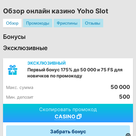
Обзор онлайн казино Yoho Slot
Обзор
Промокоды
Фриспины
Отзывы
Бонусы
Эксклюзивные
ЭКСКЛЮЗИВНЫЙ
Первый бонус 175% до 50 000 и 75 FS для
новичков по промокоду
50 000
Макc. сумма
500
Мин. депозит
Скопировать промокод
CASINO
Забрать бонус