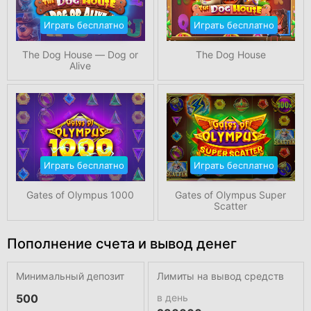
Играть бесплатно
Играть бесплатно
The Dog House — Dog or
The Dog House
Alive
Играть бесплатно
Играть бесплатно
Gates of Olympus 1000
Gates of Olympus Super
Scatter
Пополнение счета и вывод денег
Минимальный депозит
Лимиты на вывод средств
500
в день