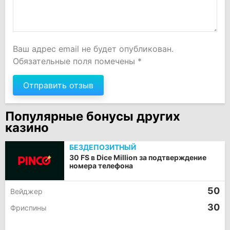
Ваш адрес email не будет опубликован.
Обязательные поля помечены
*
Популярные бонусы других
казино
БЕЗДЕПОЗИТНЫЙ
30 FS в Dice Million за подтверждение
номера телефона
50
Вейджер
30
Фриспины