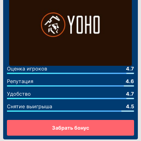
Оценка игроков
4.7
Репутация
4.6
Удобство
4.7
Снятие выигрыша
4.5
Забрать бонус