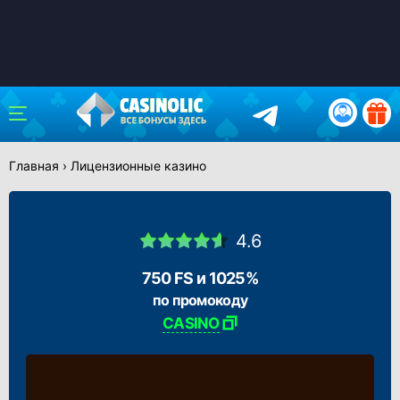
Главная
›
Лицензионные казино
4.6
750 FS и 1025%
по промокоду
CASINO